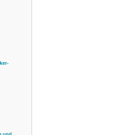
ker-
n und