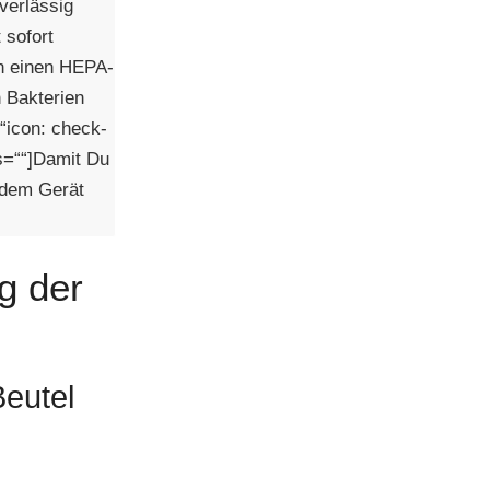
verlässig
 sofort
ch einen HEPA-
h Bakterien
“icon: check-
ss=““]Damit Du
n dem Gerät
g der
eutel