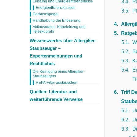
3.4
P
Leistung und Energieeffizienzklasse
Energieeffizienzklassen
3.5
Pl
Geräuschpegel
Handhabung der Entleerung
4
Allerg
Aktionsradius, Kabeleinzug und
Teleskoprohr
5
Ratgeb
Wissenswertes über Allergiker-
5.1
Wi
Staubsauger –
5.2
Be
Expertenmeinungen und
5.3
K
Rechtliches
5.4
Ei
Die Reinigung eines Allergiker-
Staubsaugers
T
HEPA-Filter austauschen
Quellen: Literatur und
6
Triff 
weiterführende Verweise
Staubs
6.1
U
6.2
U
6.3
D