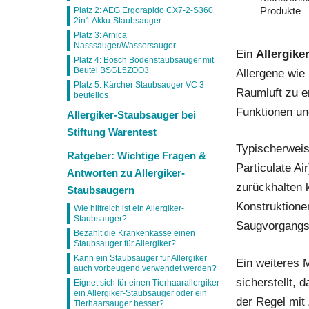
Produkte
Platz 2: AEG Ergorapido CX7-2-S360
2in1 Akku-Staubsauger
Platz 3: Arnica
Nasssauger/Wassersauger
Ein
Allergike
Platz 4: Bosch Bodenstaubsauger mit
Beutel BSGL5ZOO3
Allergene wie
Platz 5: Kärcher Staubsauger VC 3
Raumluft zu e
beutellos
Funktionen und
Allergiker-Staubsauger bei
Stiftung Warentest
Typischerwei
Ratgeber: Wichtige Fragen &
Particulate Ai
Antworten zu Allergiker-
zurückhalten 
Staubsaugern
Konstruktione
Wie hilfreich ist ein Allergiker-
Staubsauger?
Saugvorgangs
Bezahlt die Krankenkasse einen
Staubsauger für Allergiker?
Kann ein Staubsauger für Allergiker
Ein weiteres
auch vorbeugend verwendet werden?
sicherstellt,
Eignet sich für einen Tierhaarallergiker
ein Allergiker-Staubsauger oder ein
der Regel mit 
Tierhaarsauger besser?