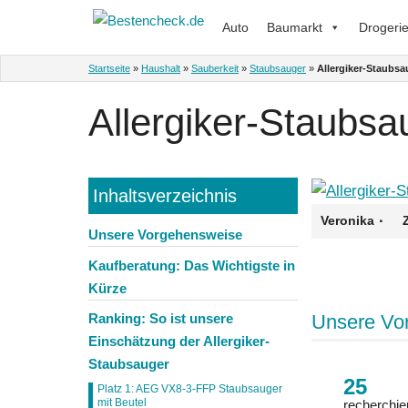
Zum
Auto
Baumarkt
Drogeri
Inhalt
springen
Startseite
»
Haushalt
»
Sauberkeit
»
Staubsauger
»
Allergiker-Staubsa
Allergiker-Staubsa
Inhaltsverzeichnis
·
Veronika
Unsere Vorgehensweise
Kaufberatung: Das Wichtigste in
Kürze
Unsere Vo
Ranking: So ist unsere
Einschätzung der Allergiker-
Staubsauger
25
Platz 1: AEG VX8-3-FFP Staubsauger
mit Beutel
recherchie