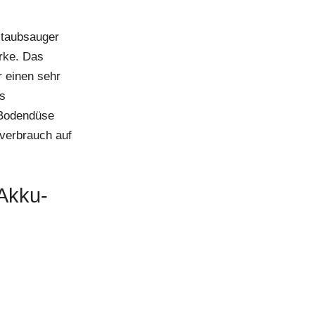
staubsauger
ärke. Das
r einen sehr
es
 Bodendüse
mverbrauch auf
Akku-