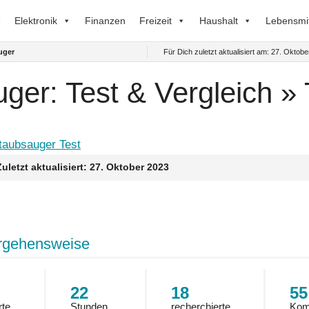
e
Elektronik
Finanzen
Freizeit
Haushalt
Lebensmit
uger
Für Dich zuletzt aktualisiert am:
27. Oktobe
uger: Test & Vergleich »
Zuletzt aktualisiert:
27. Oktober 2023
rgehensweise
22
18
55
rte
Stunden
recherchierte
Kom