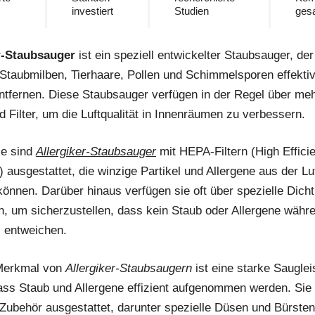
investiert
Studien
ges
r-Staubsauger
ist ein speziell entwickelter Staubsauger, der
 Staubmilben, Tierhaare, Pollen und Schimmelsporen effekti
ntfernen. Diese Staubsauger verfügen in der Regel über me
 Filter, um die Luftqualität in Innenräumen zu verbessern.
se sind
Allergiker-Staubsauger
mit HEPA-Filtern (High Effici
r) ausgestattet, die winzige Partikel und Allergene aus der Luf
können. Darüber hinaus verfügen sie oft über spezielle Dich
n, um sicherzustellen, dass kein Staub oder Allergene währ
 entweichen.
 Merkmal von
Allergiker-Staubsaugern
ist eine starke Sauglei
 dass Staub und Allergene effizient aufgenommen werden. Sie 
Zubehör ausgestattet, darunter spezielle Düsen und Bürsten,