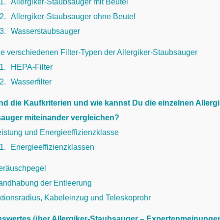
.1
Allergiker-Staubsauger mit Beutel
.2
Allergiker-Staubsauger ohne Beutel
.3
Wasserstaubsauger
e verschiedenen Filter-Typen der Allergiker-Staubsauger
.1
HEPA-Filter
.2
Wasserfilter
nd die Kaufkriterien und wie kannst Du die einzelnen Allergi
auger miteinander vergleichen?
istung und Energieeffizienzklasse
.1
Energieeffizienzklassen
eräuschpegel
andhabung der Entleerung
ktionsradius, Kabeleinzug und Teleskoprohr
swertes über Allergiker-Staubsauger – Expertenmeinunge