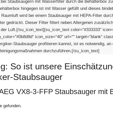
 bei Staubsaugern mit Wasserfilter durch die Behälterbox zu
Behälterbox hingegen ist mit Wasser gefüllt und dieses bindet
e Raumluft wird bei einem Staubsauger mit HEPA-Filter dur
ter gedrückt. Dieser Filter filtert neben Allergenen zusätzlic
 der Luft.[/su_icon_text][su_icon_text color=“#333333″ icon=
n_color=“#0b8d9d“ icon_size=“40″ url=““ target=“blank“ cla
ergiker-Staubsauger profitieren kannst, ist es notwendig, a
Reinigungsmaßnahmen durchzuführen.[/su_icon_text]
g: So ist unsere Einschätzun
iker-Staubsauger
: AEG VX8-3-FFP Staubsauger mit B
e gefunden.