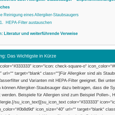
iches
ie Reinigung eines Allergiker-Staubsaugers
.1
HEPA-Filter austauschen
n: Literatur und weiterführende Verweise
ng: Das Wichtigste in Kürze
 color=“#333333″ icon=“icon: check-square-o“ icon_color=“
 url=““ target=“blank“ class=““]Für Allergiker sind als Stau
asserfilter und Varianten mit HEPA-Filter geeignet. Bei unte
n können Allergiker-Staubsauger dazu beitragen, dass die 
werden. Beispiele für Allergien sind zum Beispiel Pollen-, 
llergie.[/su_icon_text][su_icon_text color=“#333333″ icon=“i
n_color=“#0b8d9d“ icon_size=“40″ url=““ target=“blank“ clas