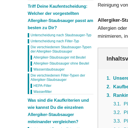
Reinigung von
Triff Deine Kaufentscheidung:
Welcher der vorgestellten
Allergiker-S
Allergiker-Staubsauger passt am
besten zu Dir?
Allergien ode
Unterscheidung nach Staubsauger-Typ
minimieren, i
Unterscheidung nach Filter-Typ
Die verschiedenen Staubsauger-Typen
der Allergiker-Staubsauger
Inhalts
Allergiker-Staubsauger mit Beutel
Allergiker-Staubsauger ohne Beutel
Wasserstaubsauger
Die verschiedenen Filter-Typen der
1
Unser
Allergiker-Staubsauger
HEPA-Filter
2
Kaufbe
Wasserfilter
3
Rankin
Was sind die Kaufkriterien und
3.1
P
wie kannst Du die einzelnen
3.2
P
Allergiker-Staubsauger
3.3
P
miteinander vergleichen?