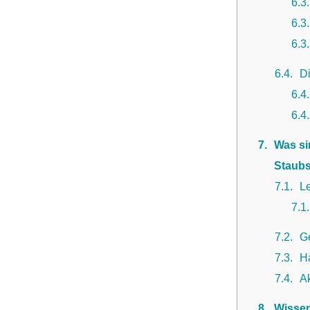
6.3
6.3
6.3
6.4
Di
6.4
6.4
7
Was si
Staubs
7.1
Le
7.1
7.2
G
7.3
H
7.4
A
8
Wissen