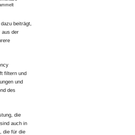
ammelt
 dazu beiträgt,
v aus der
hrere
ency
t filtern und
tungen und
end des
stung, die
sind auch in
 die für die