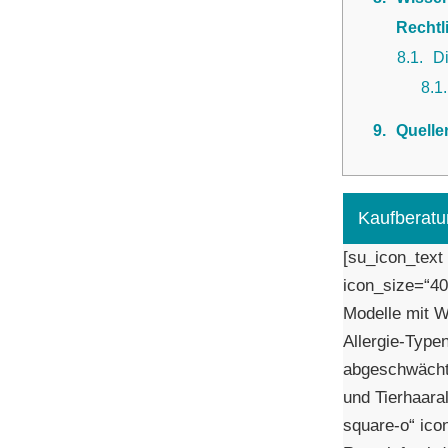
Rechtl
8.1
D
8.1
9
Quelle
Kaufberatu
[su_icon_text
icon_size=“40″
Modelle mit W
Allergie-Type
abgeschwächt 
und Tierhaara
square-o“ ico