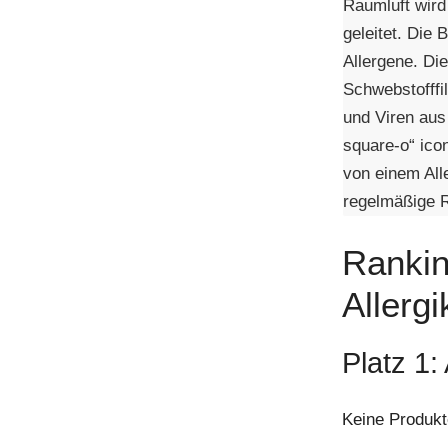
Raumluft wird
geleitet. Die 
Allergene. Di
Schwebstofffil
und Viren aus
square-o“ ico
von einem All
regelmäßige 
Rankin
Allerg
Platz 1
Keine Produkt