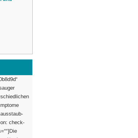
#0b8d9d“
bsauger
rschiedlichen
Symptome
Hausstaub-
con: check-
s=““]Die