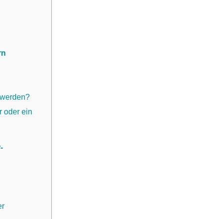
rn
t werden?
r oder ein
-
er