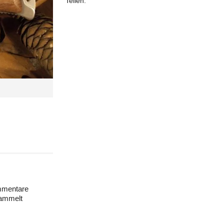
Teilen:
mentare
ammelt