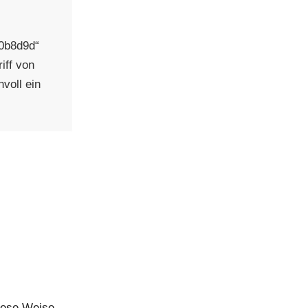
#0b8d9d“
iff von
voll ein
iese Weise