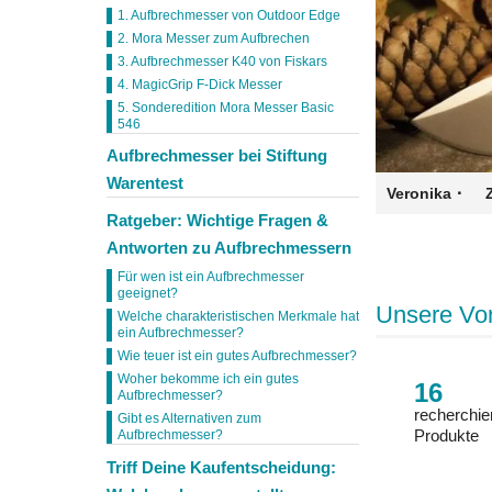
1. Aufbrechmesser von Outdoor Edge
2. Mora Messer zum Aufbrechen
3. Aufbrechmesser K40 von Fiskars
4. MagicGrip F-Dick Messer
5. Sonderedition Mora Messer Basic
546
Aufbrechmesser bei Stiftung
Warentest
·
Veronika
Ratgeber: Wichtige Fragen &
Antworten zu Aufbrechmessern
Für wen ist ein Aufbrechmesser
geeignet?
Unsere Vo
Welche charakteristischen Merkmale hat
ein Aufbrechmesser?
Wie teuer ist ein gutes Aufbrechmesser?
Woher bekomme ich ein gutes
16
Aufbrechmesser?
recherchie
Gibt es Alternativen zum
Produkte
Aufbrechmesser?
Triff Deine Kaufentscheidung: