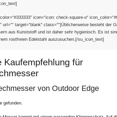
con_text]
 color=“#333333″ icon=“icon: check-square-o“ icon_color=“
 url=““ target=“blank“ class=““]Üblicherweise besteht der Gr
rn aus Kunststoff und ist daher sehr hygienisch. Es ist sinn
nem rostfreien Edelstahl auszusuchen.[/su_icon_text]
 Kaufempfehlung für
echmesser
rechmesser von Outdoor Edge
e gefunden.
e Messer kommt mit einem passenden Klingenschutz. Auf d