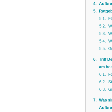
4
Aufbre
5
Ratgeb
5.1
F
5.2
W
5.3
Wi
5.4
W
5.5
G
6
Triff 
am bes
6.1
F
6.2
St
6.3
Gr
7
Was si
Aufbre