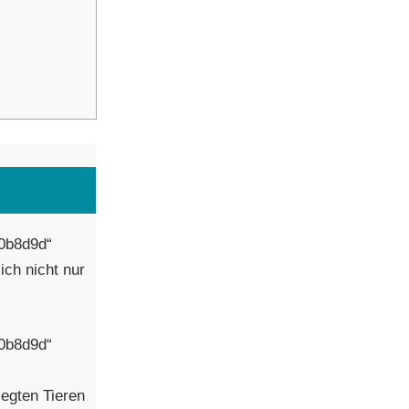
#0b8d9d“
ich nicht nur
#0b8d9d“
legten Tieren