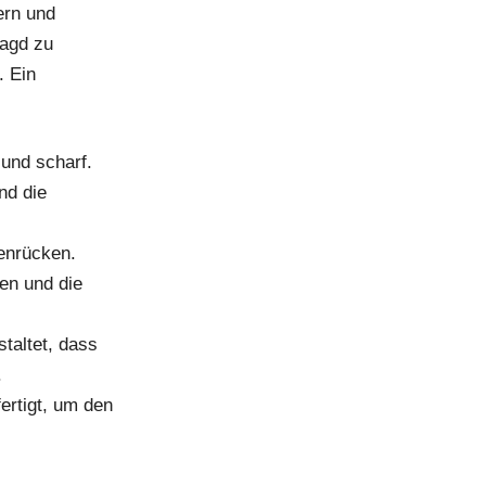
ern und
Jagd zu
. Ein
 und scharf.
nd die
enrücken.
en und die
staltet, dass
.
ertigt, um den