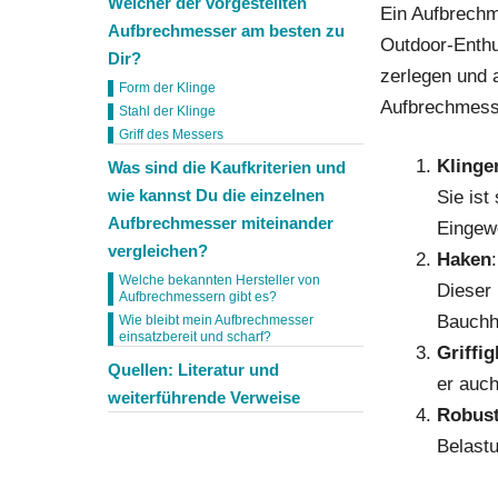
Welcher der vorgestellten
Ein Aufbrechm
Aufbrechmesser am besten zu
Outdoor-Enthu
Dir?
zerlegen und 
Form der Klinge
Aufbrechmesse
Stahl der Klinge
Griff des Messers
Klinge
Was sind die Kaufkriterien und
wie kannst Du die einzelnen
Sie ist
Aufbrechmesser miteinander
Eingewe
vergleichen?
Haken
Welche bekannten Hersteller von
Dieser 
Aufbrechmessern gibt es?
Bauchh
Wie bleibt mein Aufbrechmesser
einsatzbereit und scharf?
Griffig
Quellen: Literatur und
er auch
weiterführende Verweise
Robust
Belast