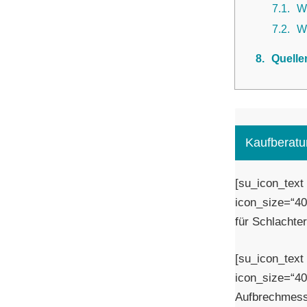
7.1
W
7.2
Wi
8
Quelle
Kaufberatu
[su_icon_text
icon_size=“40
für Schlachte
[su_icon_text
icon_size=“40″
Aufbrechmesse