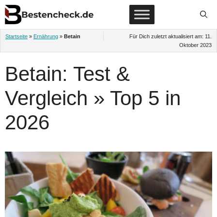
Zum
Inhalt
springen
Startseite
»
Ernährung
»
Betain
Für Dich zuletzt aktualisiert am:
11.
Oktober 2023
Betain: Test &
Vergleich » Top 5 in
2026