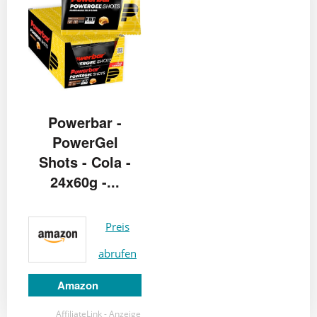
Powerbar -
PowerGel
Shots - Cola -
24x60g -...
Preis
abrufen
Amazon
AffiliateLink - Anzeige