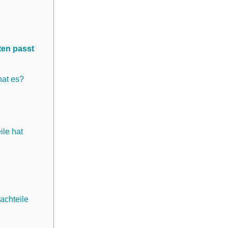
ten passt
hat es?
ile hat
achteile