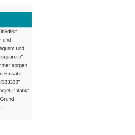
#0b8d9d“
r und
 bequem und
k-square-o“
immer sorgen
m Einsatz,
“#333333″
arget=“blank“
 Grund
.