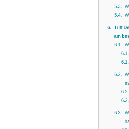
5.3
W
5.4
We
6
Triff 
am bes
6.1
Wa
6.1
6.1
6.2
W
e
6.2
6.2
6.3
W
h