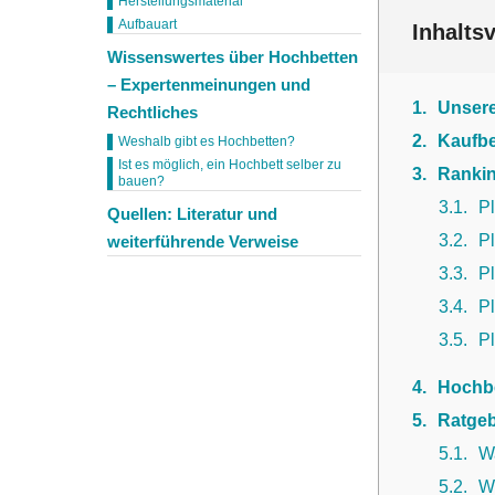
Herstellungsmaterial
Aufbauart
Inhalts
Wissenswertes über Hochbetten
– Expertenmeinungen und
1
Unser
Rechtliches
2
Kaufbe
Weshalb gibt es Hochbetten?
Ist es möglich, ein Hochbett selber zu
3
Rankin
bauen?
3.1
Pl
Quellen: Literatur und
3.2
P
weiterführende Verweise
3.3
Pl
3.4
Pl
3.5
P
4
Hochbe
5
Ratgeb
5.1
Wa
5.2
W