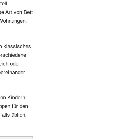
tell
e Art von Bett
n Wohnungen,
in klassisches
erschiedene
eich oder
bereinander
von Kindern
eppen für den
alls üblich,