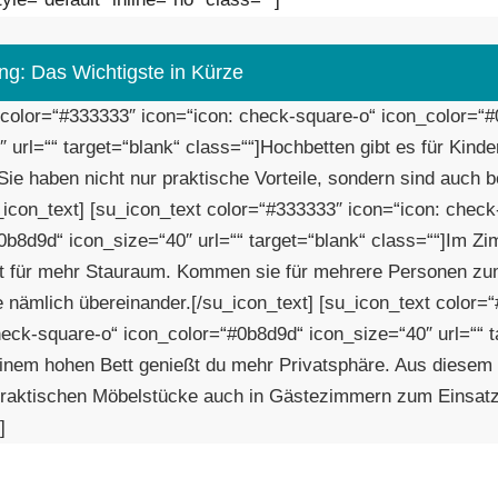
ng: Das Wichtigste in Kürze
 color=“#333333″ icon=“icon: check-square-o“ icon_color=“
 url=““ target=“blank“ class=““]Hochbetten gibt es für Kinde
ie haben nicht nur praktische Vorteile, sondern sind auch
u_icon_text] [su_icon_text color=“#333333″ icon=“icon: chec
0b8d9d“ icon_size=“40″ url=““ target=“blank“ class=““]Im Z
t für mehr Stauraum. Kommen sie für mehrere Personen zu
e nämlich übereinander.[/su_icon_text] [su_icon_text color=
heck-square-o“ icon_color=“#0b8d9d“ icon_size=“40″ url=““ t
einem hohen Bett genießt du mehr Privatsphäre. Aus diesem
raktischen Möbelstücke auch in Gästezimmern zum Einsatz
]