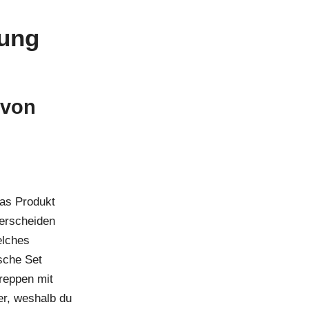
zung
 von
das Produkt
terscheiden
elches
sche Set
reppen mit
r, weshalb du