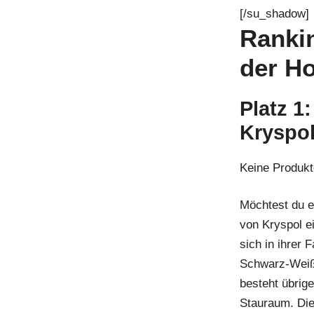
[/su_shadow]
Rankin
der H
Platz 1
Kryspo
Keine Produkt
Möchtest du e
von Kryspol ei
sich in ihrer
Schwarz-Weiß,
besteht übrig
Stauraum. Die