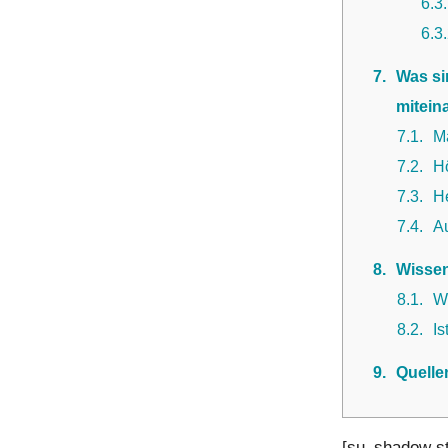
6.3
6.3
7
Was si
mitein
7.1
M
7.2
H
7.3
He
7.4
A
8
Wissen
8.1
W
8.2
Is
9
Quelle
[su_shadow sty