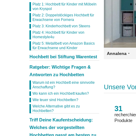
Platz 1: Hochbett für Kinder mit Möbeln
von Kryspol
Platz 2: Doppelstöckiges Hochbett für
Erwachsene von Fornera
Platz 3: Kinderhochbett von Steens
Platz 4: Hochbett für Kinder von
Homestyle4u
Platz 5: Metallbett von Amazon Basics
für Erwachsene und Kinder
·
Annalena
Hochbett bei Stiftung Warentest
Ratgeber: Wichtige Fragen &
Antworten zu Hochbetten
Warum ist ein Hochbett eine sinnvolle
Unsere Vo
Anschaffung?
Wo kann ich ein Hochbett kaufen?
Wie teuer sind Hochbetten?
Welche Alternative gibt es zu
31
Hochbetten?
recherchie
Triff Deine Kaufentscheidung:
Produkte
Welches der vorgestellten
Hochbetten passt am besten zu