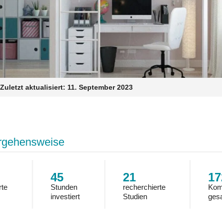
Zuletzt aktualisiert:
11. September 2023
rgehensweise
45
21
17
rte
Stunden
recherchierte
Kom
investiert
Studien
ges