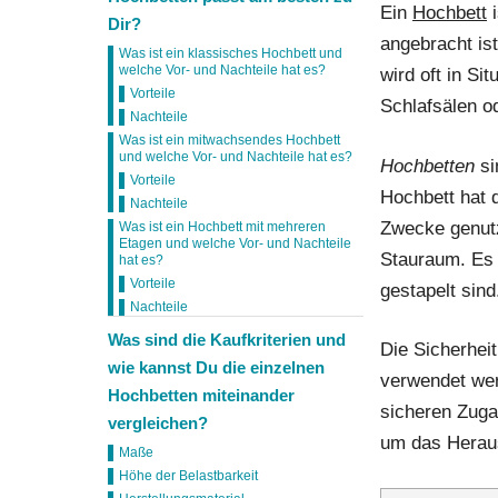
Ein
Hochbett
i
Dir?
angebracht is
Was ist ein klassisches Hochbett und
welche Vor- und Nachteile hat es?
wird oft in Si
Vorteile
Schlafsälen o
Nachteile
Was ist ein mitwachsendes Hochbett
und welche Vor- und Nachteile hat es?
Hochbetten
si
Vorteile
Hochbett hat 
Nachteile
Zwecke genutz
Was ist ein Hochbett mit mehreren
Etagen und welche Vor- und Nachteile
Stauraum. Es 
hat es?
Vorteile
gestapelt sind
Nachteile
Was sind die Kaufkriterien und
Die Sicherheit
wie kannst Du die einzelnen
verwendet werd
Hochbetten miteinander
sicheren Zuga
vergleichen?
um das Heraus
Maße
Höhe der Belastbarkeit