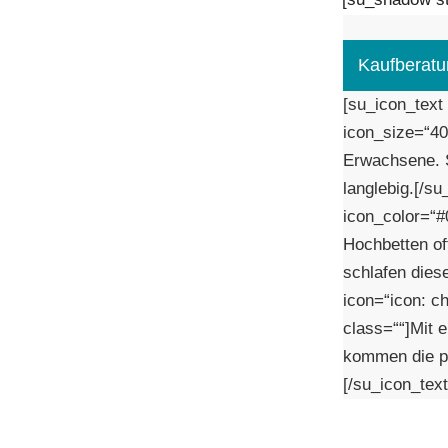
Kaufberatu
[su_icon_text
icon_size=“40″
Erwachsene. S
langlebig.[/s
icon_color=“#
Hochbetten of
schlafen dies
icon=“icon: c
class=““]Mit 
kommen die p
[/su_icon_text