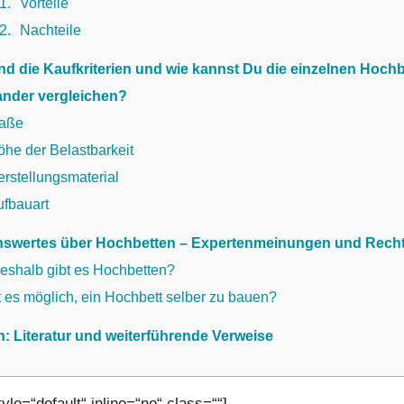
.1
Vorteile
.2
Nachteile
nd die Kaufkriterien und wie kannst Du die einzelnen Hoch
ander vergleichen?
aße
öhe der Belastbarkeit
rstellungsmaterial
ufbauart
swertes über Hochbetten – Expertenmeinungen und Recht
eshalb gibt es Hochbetten?
t es möglich, ein Hochbett selber zu bauen?
n: Literatur und weiterführende Verweise
le=“default“ inline=“no“ class=““]