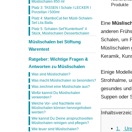
Müslischalen 850 ml
Produkte
Platz 3: TASSEN I Schale I LECKER I
Porzellan I 500ml
Platz 4: MamboCat 6er Müsli-Schalen-
Eine
Müslisc
Set Lila Baita
Platz 5: Schalen-Set“Kunterbunt“ 4
anderen Frühs
Stück, Müslischalen Dessertschalen
Schalen, um Pl
Müslischalen bei Stiftung
Müslischalen 
Warentest
Keramik, Kuns
Ratgeber: Wichtige Fragen &
Antworten zu Müslischalen
Einige Modell
Was sind Müslischalen?
Strohhalme, u
Was macht Müslischalen so besonders?
Was zeichnet eine Müslischale aus?
gesundes und 
Wofür kannst Du Müslischalen
Suppen oder S
verwenden?
Welche Vor- und Nachteile von
Müslischalen können hervorgehoben
Inhaltsverzei
werden?
Wie kannst Du Deine anspruchsvollen
Müslischalen reinigen und pflegen?
1
Uns
Wie teuer sind Müslischalen?