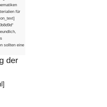
Thematiken
rialien für
con_text]
#0b8d9d“
eundlich,
es
 sollten eine
g der
l]