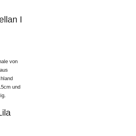
llan I
hale von
 aus
chland
 15cm und
ig.
ila