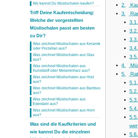
Wo kannst Du Müslischalen kaufen?
2
Kau
Triff Deine Kaufentscheidung:
3
Ran
Welche der vorgestellten
3.1
Müslischalen passt am besten
3.2
zu Dir?
3.3
Was zeichnet Müslischalen aus Keramik
3.4
oder Porzellan aus?
Was zeichnet Müslischalen aus Glas
3.5
aus?
4
Müs
Was zeichnet Müslischalen aus
Kunststoff oder Melaminharz aus?
5
Rat
Was zeichnet Müslischalen aus Holz
aus?
5.1
Was zeichnet Müslischalen aus Bambus
5.2
aus?
5.3
Was zeichnet Müslischalen aus
Edelstahl aus?
5.4
Was zeichnet Müslischalen aus Horn
aus?
5.5
Was sind die Kaufkriterien und
wer
wie kannst Du die einzelnen
5.6