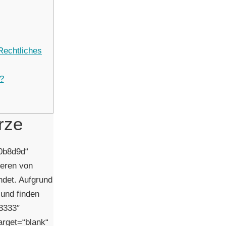
echtliches
?
rze
#0b8d9d“
ieren von
ndet. Aufgrund
 und finden
33333″
arget=“blank“