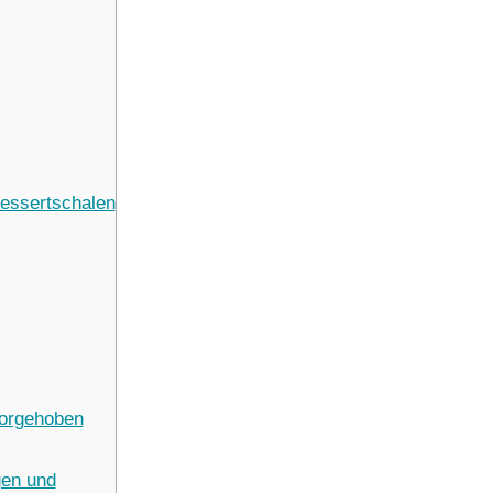
Dessertschalen
vorgehoben
gen und