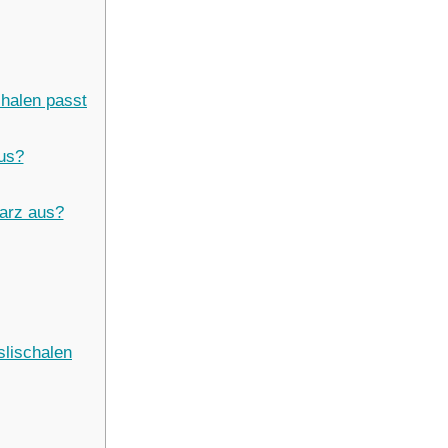
chalen passt
us?
arz aus?
slischalen