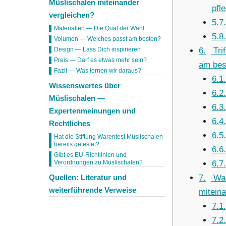
Müslischalen miteinander
pfl
vergleichen?
5.7
Materialien — Die Qual der Wahl
5.8
Volumen — Welches passt am besten?
6
Tri
Design — Lass Dich inspirieren
Preis — Darf es etwas mehr sein?
am bes
Fazit — Was lernen wir daraus?
6.1
Wissenswertes über
6.2
Müslischalen —
6.3
Expertenmeinungen und
6.4
Rechtliches
6.5
Hat die Stiftung Warentest Müslischalen
bereits getestet?
6.6
Gibt es EU-Richtlinien und
6.7
Verordnungen zu Müslischalen?
Quellen: Literatur und
7
Was
weiterführende Verweise
mitein
7.1
7.2