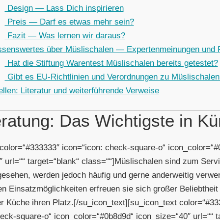
Design — Lass Dich inspirieren
Preis — Darf es etwas mehr sein?
Fazit — Was lernen wir daraus?
senswertes über Müslischalen — Expertenmeinungen und R
Hat die Stiftung Warentest Müslischalen bereits getestet?
Gibt es EU-Richtlinien und Verordnungen zu Müslischalen
llen: Literatur und weiterführende Verweise
ratung: Das Wichtigste in Kü
 color=“#333333″ icon=“icon: check-square-o“ icon_color=“
″ url=““ target=“blank“ class=““]Müslischalen sind zum Serv
gesehen, werden jedoch häufig und gerne anderweitig verwe
en Einsatzmöglichkeiten erfreuen sie sich großer Beliebtheit
er Küche ihren Platz.[/su_icon_text][su_icon_text color=“#3
heck-square-o“ icon_color=“#0b8d9d“ icon_size=“40″ url=““ t