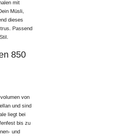
alen mit
Dein Müsli,
end dieses
Zitrus. Passend
til.
len 850
svolumen von
ellan und sind
e liegt bei
fenfest bis zu
inen- und