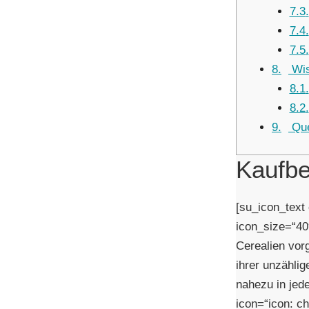
7.3
7.4
7.5
8
Wis
8.1
8.2
9
Que
Kaufbe
[su_icon_text
icon_size=“40
Cerealien vor
ihrer unzählig
nahezu in jed
icon=“icon: c