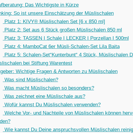
fberatung: Das Wichtigste in Kürze
king: So ist unsere Einschätzung der Müslischalen
Platz 1: KIVY® Müslischalen Set [6 x 850 ml]
Platz 2: Set aus 6 Stück großen Müslischalen 850 ml
Platz 3: TASSEN I Schale I LECKER I Porzellan I 500ml
Platz 4: MamboCat 6er Müsli-Schalen-Set Lila Baita
Platz 5: Schalen-Set“Kunterbunt“ 4 Stück, Müslischalen 
lischalen bei Stiftung Warentest
geber: Wichtige Fragen & Antworten zu Müslischalen
Was sind Müslischalen?
Was macht Müslischalen so besonders?
Was zeichnet eine Müslischale aus?
Wofür kannst Du Müslischalen verwenden?
Welche Vor- und Nachteile von Müslischalen können her
den?
Wie kannst Du Deine anspruchsvollen Müslischalen reini