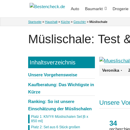
Zum
Auto
Baumarkt
Drogerie
Inhalt
springen
Startseite
»
Haushalt
»
Küche
»
Geschirr
»
Müslischale
Müslischale: Test 
Inhaltsverzeichnis
·
Veronika
Unsere Vorgehensweise
Kaufberatung: Das Wichtigste in
Kürze
Unsere Vo
Ranking: So ist unsere
Einschätzung der Müslischalen
Platz 1: KIVY® Müslischalen Set [6 x
850 ml]
34
Platz 2: Set aus 6 Stück großen
recherchie