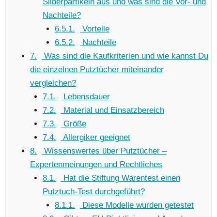
Silberpartikeln aus und was sind die Vor- und
Nachteile?
6.5.1
Vorteile
6.5.2
Nachteile
7
Was sind die Kaufkriterien und wie kannst Du
die einzelnen Putztücher miteinander
vergleichen?
7.1
Lebensdauer
7.2
Material und Einsatzbereich
7.3
Größe
7.4
Allergiker geeignet
8
Wissenswertes über Putztücher –
Expertenmeinungen und Rechtliches
8.1
Hat die Stiftung Warentest einen
Putztuch-Test durchgeführt?
8.1.1
Diese Modelle wurden getestet