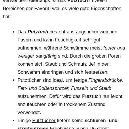
verwenden. Allerdings ist das
Putztuch
in vielen
Bereichen der Favorit, weil es viele gute Eigenschaften
hat:
Das
Putztuch
besteht aus angenehm weichen
Fasern und kann Feuchtigkeit sehr gut
aufnehmen, während Schwämme meist
fester und
weniger saugfähi
g sind. Durch die groben Poren
können sich Staub und Schmutz tief in den
Schwamm eindringen und sich festsetzen.
Putztücher sind ideal
, um fettige
Fingerabdrücke,
Fett- und Soßenspritzer, Fusseln und Staub
aufzunehmen. Dafür wird das Putztuch nur leicht
anzufeuchten oder in trockenem Zustand
verwendet.
Einige
Putztücher
liefern keine
schlieren- und
streifenfreien
Ergebnisse, wenn Du damit