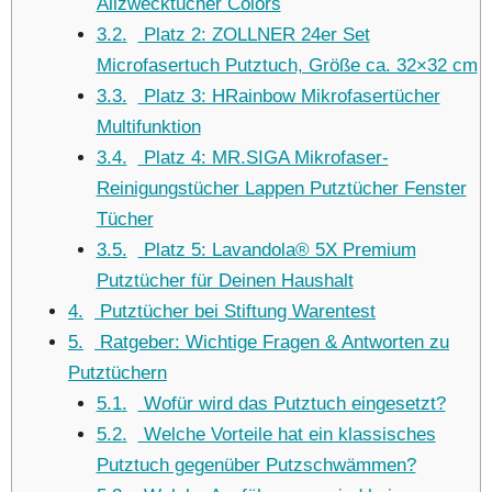
Allzwecktücher Colors
3.2
Platz 2: ZOLLNER 24er Set
Microfasertuch Putztuch, Größe ca. 32×32 cm
3.3
Platz 3: HRainbow Mikrofasertücher
Multifunktion
3.4
Platz 4: MR.SIGA Mikrofaser-
Reinigungstücher Lappen Putztücher Fenster
Tücher
3.5
Platz 5: Lavandola® 5X Premium
Putztücher für Deinen Haushalt
4
Putztücher bei Stiftung Warentest
5
Ratgeber: Wichtige Fragen & Antworten zu
Putztüchern
5.1
Wofür wird das Putztuch eingesetzt?
5.2
Welche Vorteile hat ein klassisches
Putztuch gegenüber Putzschwämmen?