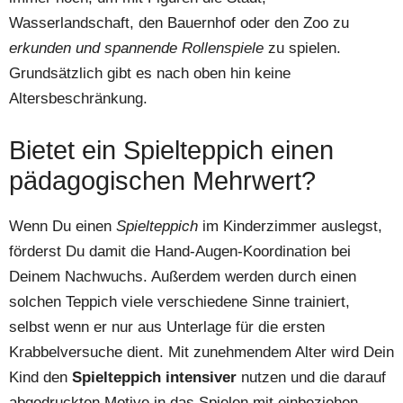
Wasserlandschaft, den Bauernhof oder den Zoo zu
erkunden und spannende Rollenspiele
zu spielen.
Grundsätzlich gibt es nach oben hin keine
Altersbeschränkung.
Bietet ein Spielteppich einen
pädagogischen Mehrwert?
Wenn Du einen
Spielteppich
im Kinderzimmer auslegst,
förderst Du damit die Hand-Augen-Koordination bei
Deinem Nachwuchs. Außerdem werden durch einen
solchen Teppich viele verschiedene Sinne trainiert,
selbst wenn er nur aus Unterlage für die ersten
Krabbelversuche dient. Mit zunehmendem Alter wird Dein
Kind den
Spielteppich intensiver
nutzen und die darauf
abgedruckten Motive in das Spielen mit einbeziehen.