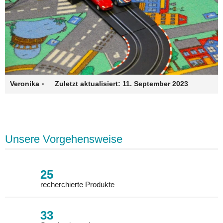
·
Veronika
Zuletzt aktualisiert:
11. September 2023
Unsere Vorgehensweise
25
recherchierte Produkte
33