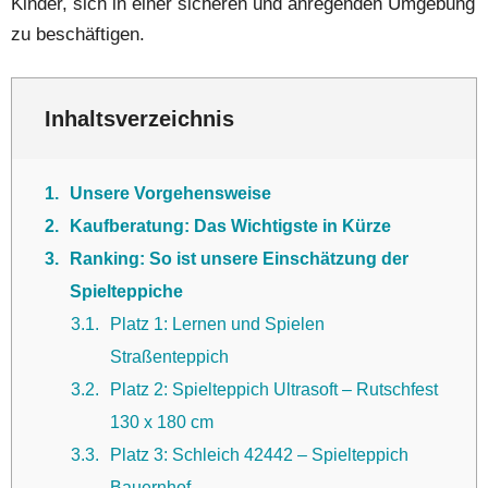
Kinder, sich in einer sicheren und anregenden Umgebung
zu beschäftigen.
Inhaltsverzeichnis
1
Unsere Vorgehensweise
2
Kaufberatung: Das Wichtigste in Kürze
3
Ranking: So ist unsere Einschätzung der
Spielteppiche
3.1
Platz 1: Lernen und Spielen
Straßenteppich
3.2
Platz 2: Spielteppich Ultrasoft – Rutschfest
130 x 180 cm
3.3
Platz 3: Schleich 42442 – Spielteppich
Bauernhof