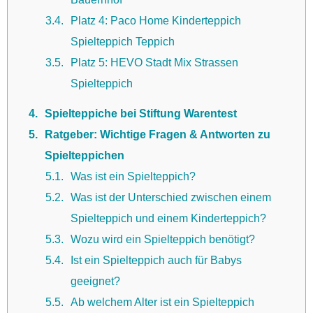
3.4
Platz 4: Paco Home Kinderteppich
Spielteppich Teppich
3.5
Platz 5: HEVO Stadt Mix Strassen
Spielteppich
4
Spielteppiche bei Stiftung Warentest
5
Ratgeber: Wichtige Fragen & Antworten zu
Spielteppichen
5.1
Was ist ein Spielteppich?
5.2
Was ist der Unterschied zwischen einem
Spielteppich und einem Kinderteppich?
5.3
Wozu wird ein Spielteppich benötigt?
5.4
Ist ein Spielteppich auch für Babys
geeignet?
5.5
Ab welchem Alter ist ein Spielteppich