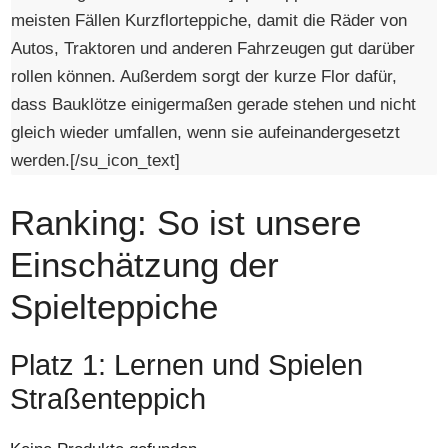
meisten Fällen Kurzflorteppiche, damit die Räder von
Autos, Traktoren und anderen Fahrzeugen gut darüber
rollen können. Außerdem sorgt der kurze Flor dafür,
dass Bauklötze einigermaßen gerade stehen und nicht
gleich wieder umfallen, wenn sie aufeinandergesetzt
werden.[/su_icon_text]
Ranking: So ist unsere
Einschätzung der
Spielteppiche
Platz 1: Lernen und Spielen
Straßenteppich