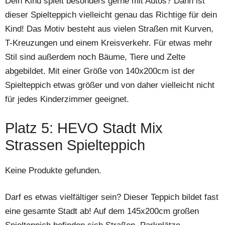
Dein Kind spielt besonders gerne mit Autos? Dann ist
dieser Spielteppich vielleicht genau das Richtige für dein
Kind! Das Motiv besteht aus vielen Straßen mit Kurven,
T-Kreuzungen und einem Kreisverkehr. Für etwas mehr
Stil sind außerdem noch Bäume, Tiere und Zelte
abgebildet. Mit einer Größe von 140x200cm ist der
Spielteppich etwas größer und von daher vielleicht nicht
für jedes Kinderzimmer geeignet.
Platz 5: HEVO Stadt Mix
Strassen Spielteppich
Keine Produkte gefunden.
Darf es etwas vielfältiger sein? Dieser Teppich bildet fast
eine gesamte Stadt ab! Auf dem 145x200cm großen