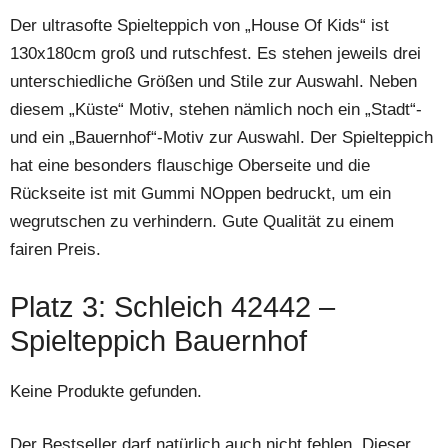
Der ultrasofte Spielteppich von „House Of Kids“ ist
130x180cm groß und rutschfest. Es stehen jeweils drei
unterschiedliche Größen und Stile zur Auswahl. Neben
diesem „Küste“ Motiv, stehen nämlich noch ein „Stadt“-
und ein „Bauernhof“-Motiv zur Auswahl. Der Spielteppich
hat eine besonders flauschige Oberseite und die
Rückseite ist mit Gummi NOppen bedruckt, um ein
wegrutschen zu verhindern. Gute Qualität zu einem
fairen Preis.
Platz 3: Schleich 42442 –
Spielteppich Bauernhof
Keine Produkte gefunden.
Der Bestseller darf natürlich auch nicht fehlen. Dieser