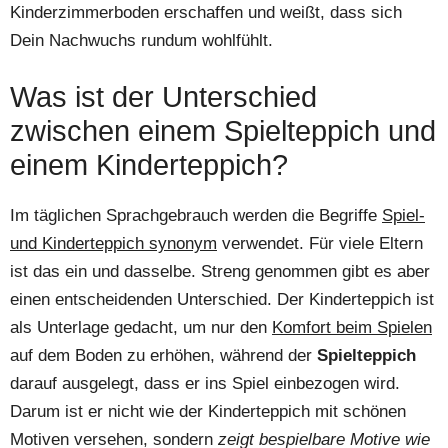
Kinderzimmerboden erschaffen und weißt, dass sich
Dein Nachwuchs rundum wohlfühlt.
Was ist der Unterschied
zwischen einem Spielteppich und
einem Kinderteppich?
Im täglichen Sprachgebrauch werden die Begriffe
Spiel-
und Kinderteppich synonym
verwendet. Für viele Eltern
ist das ein und dasselbe. Streng genommen gibt es aber
einen entscheidenden Unterschied. Der Kinderteppich ist
als Unterlage gedacht, um nur den
Komfort beim Spielen
auf dem Boden zu erhöhen, während der
Spielteppich
darauf ausgelegt, dass er ins Spiel einbezogen wird.
Darum ist er nicht wie der Kinderteppich mit schönen
Motiven versehen, sondern
zeigt bespielbare Motive wie