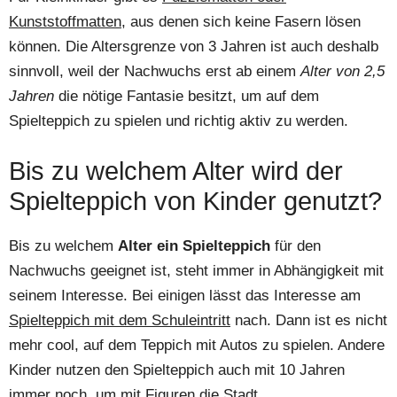
Kunststoffmatten
, aus denen sich keine Fasern lösen
können. Die Altersgrenze von 3 Jahren ist auch deshalb
sinnvoll, weil der Nachwuchs erst ab einem
Alter von 2,5
Jahren
die nötige Fantasie besitzt, um auf dem
Spielteppich zu spielen und richtig aktiv zu werden.
Bis zu welchem Alter wird der
Spielteppich von Kinder genutzt?
Bis zu welchem
Alter ein Spielteppich
für den
Nachwuchs geeignet ist, steht immer in Abhängigkeit mit
seinem Interesse. Bei einigen lässt das Interesse am
Spielteppich mit dem Schuleintritt
nach. Dann ist es nicht
mehr cool, auf dem Teppich mit Autos zu spielen. Andere
Kinder nutzen den Spielteppich auch mit 10 Jahren
immer noch, um mit Figuren die Stadt,