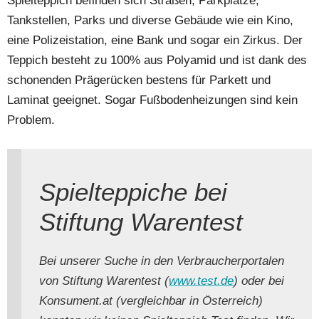
Spielteppich befinden sich Straßen, Parkplätze,
Tankstellen, Parks und diverse Gebäude wie ein Kino,
eine Polizeistation, eine Bank und sogar ein Zirkus. Der
Teppich besteht zu 100% aus Polyamid und ist dank des
schonenden Prägerücken bestens für Parkett und
Laminat geeignet. Sogar Fußbodenheizungen sind kein
Problem.
Spielteppiche bei
Stiftung Warentest
Bei unserer Suche in den Verbraucherportalen
von Stiftung Warentest (
www.test.de
) oder bei
Konsument.at (vergleichbar in Österreich)