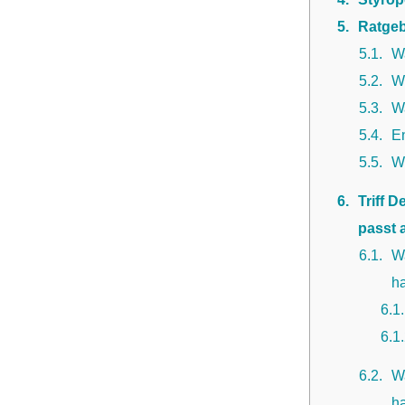
5
Ratgeb
5.1
W
5.2
Wi
5.3
W
5.4
E
5.5
We
6
Triff 
passt 
6.1
Wa
ha
6.1
6.1
6.2
Wa
ha