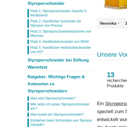
Styroporschneider
Platz 1: Styroporschneider Gazelle 6
freistehend
Platz 2: Handlicher Schneider für
·
Veronika
Styropor von Preciva
Platz 3: Styroporschneidemaschine von
Mierzwa
Platz 4: Heißdrahtschneider von MSW
Platz 5: Handlicher Heißdrahtschneider
von AGT
Unsere Vo
Styroporschneider bei Stiftung
Warentest
13
Ratgeber: Wichtige Fragen &
recherchie
Antworten zu
Produkte
Styroporschneidern
Was sind Styroporschneider?
Ein
Styropors
Wie setze ich einen Styroporschneider
ein?
speziell zum 
Was kostet ein Styroporschneider?
entwickelt wu
Entstehen beim Schneiden von Styropor
Dämpfe?