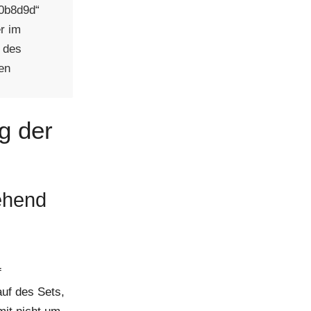
#0b8d9d“
er im
g des
en
g der
tehend
f
uf des Sets,