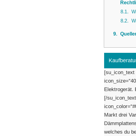
Rechtl
8.1
We
8.2
W
9
Quelle
Kaufberatu
[su_icon_text
icon_size=“40″
Elektrogerät.
[/su_icon_tex
icon_color=“#
Markt drei Va
Dämmplattensc
welches du be