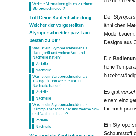
die durch ele
Welche Alternativen gibt es zu einem
Styroporschneider?
Der
Styropors
Triff Deine Kaufentscheidung:
Welcher der vorgestellten
ähnlichen Mate
Styroporschneider passt am
Modellbauern
besten zu Dir?
Designs aus S
Was ist ein Styroporschneider als
Handgerät und welche Vor- und
Nachteile hat er?
Die
Bedienun
Vorteile
hohe Temperat
Nachteile
hitzebeständi
Was ist ein Styroporschneider als
Tischgerät und welche Vor- und
Nachteile hat er?
Es gibt
versch
Vorteile
Nachteile
einem einzige
Was ist ein Styroporschneider als
für noch präzi
Dämmplattenschneider und welche Vor-
und Nachteile hat er?
Vorteile
Ein
Styropors
Nachteile
Schaumstoff e
Was sind die Kaufkriterien und