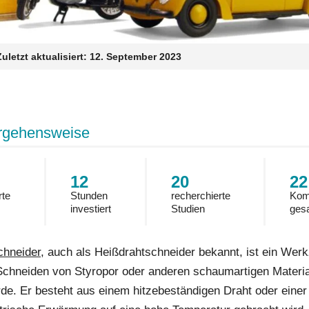
Zuletzt aktualisiert:
12. September 2023
rgehensweise
12
20
22
rte
Stunden
recherchierte
Kom
investiert
Studien
ges
chneider
, auch als Heißdrahtschneider bekannt, ist ein Wer
Schneiden von Styropor oder anderen schaumartigen Materia
rde. Er besteht aus einem hitzebeständigen Draht oder einer