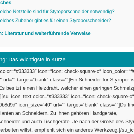
iches
lche Netzteile sind für Styroporschneider notwendig?
elches Zubehör gibt es für einen Styroporschneider?
n: Literatur und weiterführende Verweise
ng: Das Wichtigste in Kürze
 color=“#333333″ icon=“icon: check-square-o“ icon_color=“
 url=““ target=“blank“ class=““]Ein Schneider für Styropor is
 Es besitzt einen Heizdraht, welcher einen geringen Schmelzp
t][su_icon_text color=“#333333″ icon=“icon: check-square-o“
0b8d9d“ icon_size=“40″ url=““ target=“blank“ class=““]Du fi
rianten an Schneidern. Zu ihnen gehören Handgeräte,
hneider und auch Tischgeräte. Je nach der Größe des Sty
arbeiten willst, empfiehlt sich ein anderes Werkzeug.[/su_ic