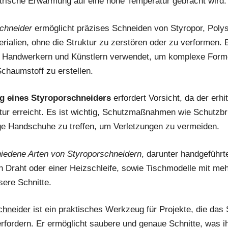
ktrische Erwärmung auf eine hohe Temperatur gebracht wird.
chneider
ermöglicht präzises Schneiden von Styropor, Polys
rialien, ohne die Struktur zu zerstören oder zu verformen. E
, Handwerkern und Künstlern verwendet, um komplexe Form
chaumstoff zu erstellen.
g eines Styroporschneiders
erfordert Vorsicht, da der erhi
ur erreicht. Es ist wichtig, Schutzmaßnahmen wie Schutzbri
ge Handschuhe zu treffen, um Verletzungen zu vermeiden.
iedene Arten von Styroporschneidern
, darunter handgeführt
n Draht oder einer Heizschleife, sowie Tischmodelle mit me
sere Schnitte.
chneider
ist ein praktisches Werkzeug für Projekte, die das
rfordern. Er ermöglicht saubere und genaue Schnitte, was i