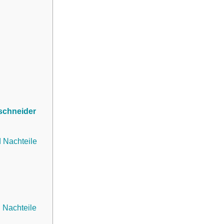
rschneider
d Nachteile
d Nachteile