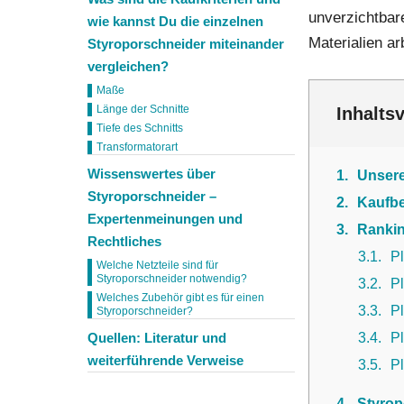
unverzichtbar
wie kannst Du die einzelnen
Materialien ar
Styroporschneider miteinander
vergleichen?
Maße
Länge der Schnitte
Inhalts
Tiefe des Schnitts
Transformatorart
Wissenswertes über
1
Unser
Styroporschneider –
2
Kaufbe
Expertenmeinungen und
3
Rankin
Rechtliches
3.1
Pl
Welche Netzteile sind für
Styroporschneider notwendig?
3.2
Pl
Welches Zubehör gibt es für einen
3.3
P
Styroporschneider?
3.4
P
Quellen: Literatur und
weiterführende Verweise
3.5
P
4
Styrop