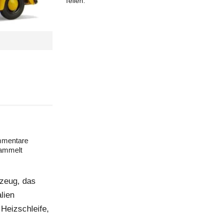
Teilen:
mentare
ammelt
kzeug, das
lien
 Heizschleife,