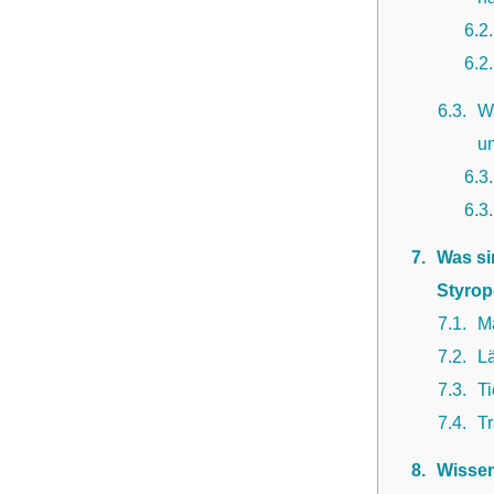
6.2
6.2
6.3
W
un
6.3
6.3
7
Was si
Styrop
7.1
M
7.2
L
7.3
Ti
7.4
Tr
8
Wissen