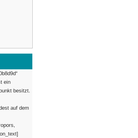
#0b8d9d“
t ein
unkt besitzt.
ndest auf dem
ropors,
on_text]