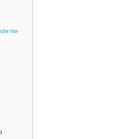
lche Vor-
d