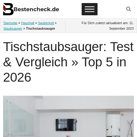
Zum
Inhalt
springen
Startseite
»
Haushalt
»
Sauberkeit
»
Für Dich zuletzt aktualisiert am:
11.
Staubsauger
»
Tischstaubsauger
September 2023
Tischstaubsauger: Test
& Vergleich » Top 5 in
2026