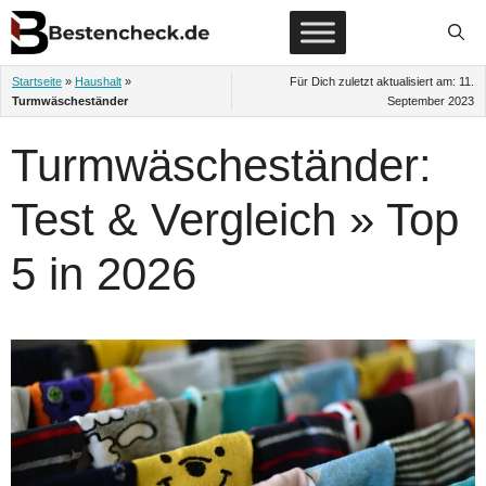
Zum
Inhalt
springen
Startseite
»
Haushalt
»
Für Dich zuletzt aktualisiert am:
11.
Turmwäscheständer
September 2023
Turmwäscheständer:
Test & Vergleich » Top
5 in 2026