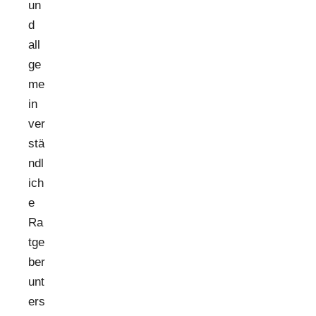
un
d
all
ge
me
in
ver
stä
ndl
ich
e
Ra
tge
ber
unt
ers