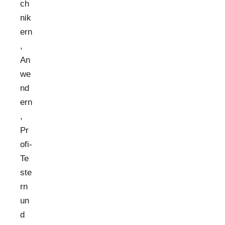
ch
nik
ern
,
An
we
nd
ern
,
Pr
ofi-
Te
ste
rn
un
d