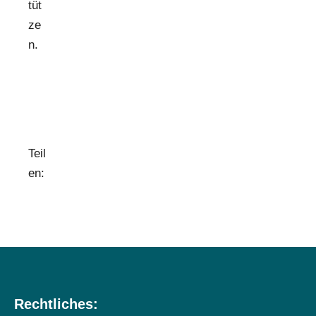
tüt
ze
n.
Teil
en:
Rechtliches: