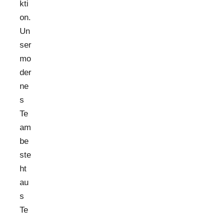
kti
on.
Un
ser
mo
der
ne
s
Te
am
be
ste
ht
au
s
Te