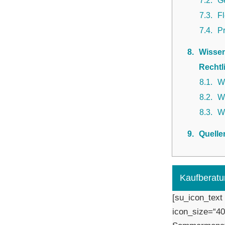
7.2
G
7.3
Fl
7.4
Pr
8
Wissen
Rechtl
8.1
W
8.2
Wi
8.3
W
9
Quelle
Kaufberatu
[su_icon_text
icon_size=“40