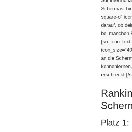
Sommermonaten
Schermaschine
square-o“ ico
darauf, ob de
bei manchen R
[su_icon_text
icon_size=“40
an die Scherm
kennenlernen,
erschreckt.[/s
Rankin
Scher
Platz 1