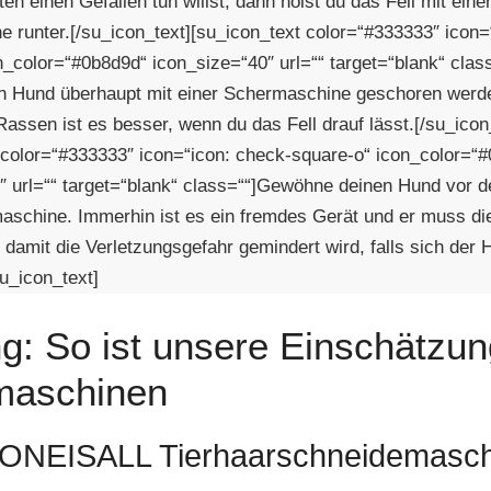
 einen Gefallen tun willst, dann holst du das Fell mit eine
 runter.[/su_icon_text][su_icon_text color=“#333333″ icon=
n_color=“#0b8d9d“ icon_size=“40″ url=““ target=“blank“ clas
in Hund überhaupt mit einer Schermaschine geschoren werd
assen ist es besser, wenn du das Fell drauf lässt.[/su_icon
 color=“#333333″ icon=“icon: check-square-o“ icon_color=“
″ url=““ target=“blank“ class=““]Gewöhne deinen Hund vor
aschine. Immerhin ist es ein fremdes Gerät und er muss di
 damit die Verletzungsgefahr gemindert wird, falls sich der 
u_icon_text]
g: So ist unsere Einschätzun
maschinen
: ONEISALL Tierhaarschneidemasc