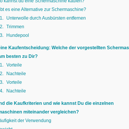
o kannst du eine Schermaschine kaufen?
bt es eine Alternative zur Schermaschine?
.1
Unterwolle durch Ausbürsten entfernen
.2
Trimmen
.3
Hundepool
Deine Kaufentscheidung: Welche der vorgestellten Scherma
am besten zu Dir?
.1
Vorteile
.2
Nachteile
.3
Vorteile
.4
Nachteile
nd die Kaufkriterien und wie kannst Du die einzelnen
aschinen miteinander vergleichen?
äufigkeit der Verwendung