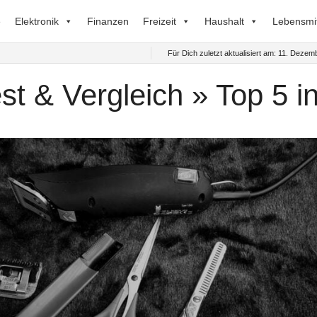
e
Elektronik
Finanzen
Freizeit
Haushalt
Lebensmit
Für Dich zuletzt aktualisiert am:
11. Dezem
t & Vergleich » Top 5 i