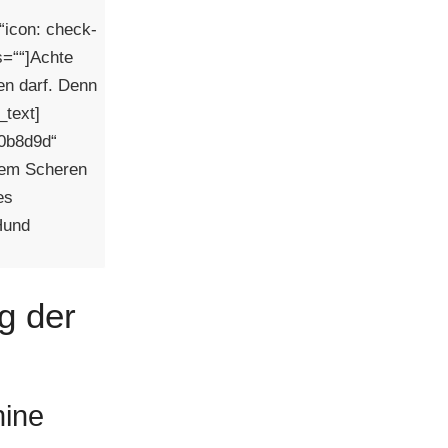
r
“icon: check-
s=““]Achte
en darf. Denn
_text]
#0b8d9d“
 dem Scheren
es
Hund
g der
hine