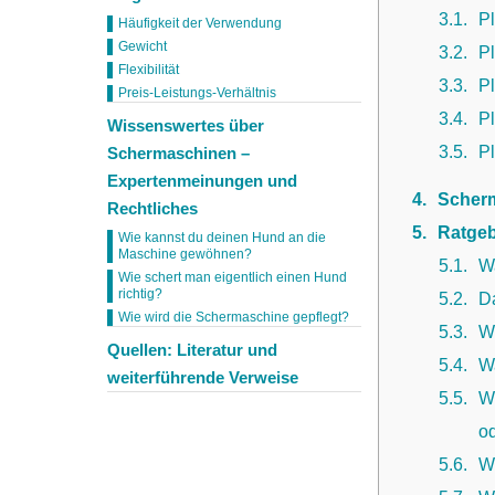
3.1
P
Häufigkeit der Verwendung
Gewicht
3.2
P
Flexibilität
3.3
P
Preis-Leistungs-Verhältnis
3.4
P
Wissenswertes über
3.5
P
Schermaschinen –
Expertenmeinungen und
4
Scherm
Rechtliches
5
Ratgeb
Wie kannst du deinen Hund an die
Maschine gewöhnen?
5.1
W
Wie schert man eigentlich einen Hund
richtig?
5.2
D
Wie wird die Schermaschine gepflegt?
5.3
W
Quellen: Literatur und
5.4
Wa
weiterführende Verweise
5.5
W
o
5.6
W