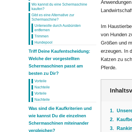
Anwendungen e
Wo kannst du eine Schermaschine
kaufen?
Landwirtschaf
Gibt es eine Alternative zur
Schermaschine?
Im Haustierb
Unterwolle durch Ausbürsten
entfernen
von Hunden zu
Trimmen
Größen und mi
Hundepool
erzeugen. In 
Triff Deine Kaufentscheidung:
Welche der vorgestellten
Katzen zu sch
Schermaschinen passt am
Pferde.
besten zu Dir?
Vorteile
Nachteile
Inhalts
Vorteile
Nachteile
Was sind die Kaufkriterien und
1
Unser
wie kannst Du die einzelnen
2
Kaufbe
Schermaschinen miteinander
3
Rankin
vergleichen?