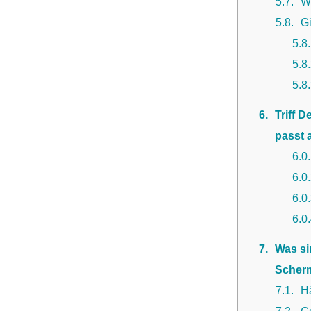
5.7
W
5.8
Gi
5.8
5.8
5.8
6
Triff 
passt 
6.0
6.0
6.0
6.0
7
Was si
Scherm
7.1
H