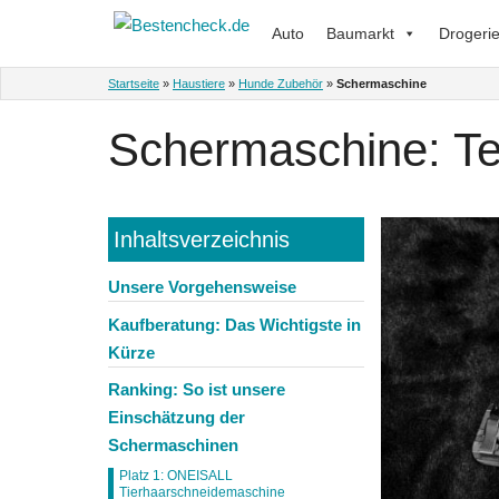
Zum
Auto
Baumarkt
Drogeri
Inhalt
springen
Startseite
»
Haustiere
»
Hunde Zubehör
»
Schermaschine
Schermaschine: Tes
Inhaltsverzeichnis
Unsere Vorgehensweise
Kaufberatung: Das Wichtigste in
Kürze
Ranking: So ist unsere
Einschätzung der
Schermaschinen
Platz 1: ONEISALL
Tierhaarschneidemaschine