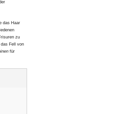
der
e das Haar
hiedenen
Frisuren zu
das Fell von
inen
für