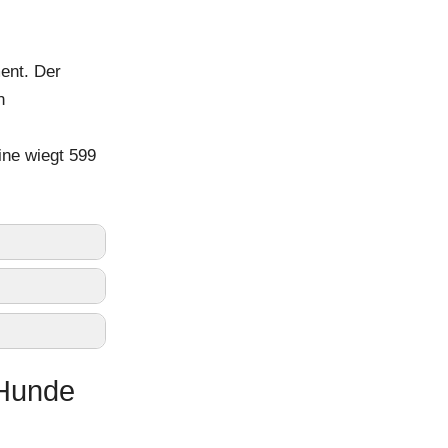
ment. Der
n
ne wiegt 599
 Hunde