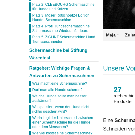
Platz 2: CLEEBOURG Schermaschine
für Hunde und Katzen
Platz 3: Moser Rotschopf24 Edition
Hunde–Schermaschine
Platz 4: Profi Hundeschermaschine
Schermaschine Wiederaufladbare
·
Maja
Zulet
Platz 5: ZIGLINT Schermaschine Hund
Tierhaarschneider
Schermaschine bei Stiftung
Warentest
Unsere Vo
Ratgeber: Wichtige Fragen &
Antworten zu Schermaschinen
Was macht eine Schermaschine?
27
Darf man alle Hunde scheren?
recherchie
Welche Hunde sollte man besser
auskämen?
Produkte
Was passiert, wenn der Hund nicht
richtig geschert wird?
Worin liegt der Unterschied zwischen
Eine
Scherma
einer Schermaschine für die Hunde
oder dem Menschen?
Schneiden von
Wie viel kostet eine Schermaschine?