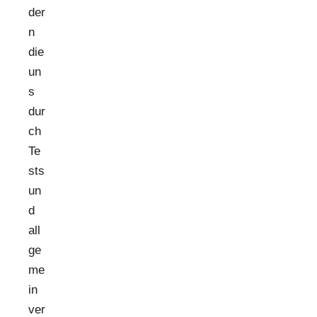
der
n
die
un
s
dur
ch
Te
sts
un
d
all
ge
me
in
ver