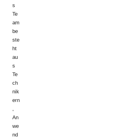
s
Te
am
be
ste
ht
au
s
Te
ch
nik
ern
,
An
we
nd