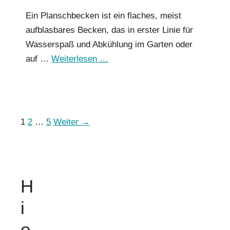
Ein Planschbecken ist ein flaches, meist
aufblasbares Becken, das in erster Linie für
Wasserspaß und Abkühlung im Garten oder
auf …
Weiterlesen …
Seite
Seite
Seite
1
2
…
5
Weiter
→
H
i
e