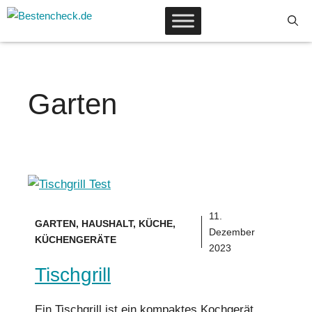
Zum
Inhalt
springen
Garten
11.
GARTEN
,
HAUSHALT
,
KÜCHE
,
Dezember
KÜCHENGERÄTE
2023
Tischgrill
Ein Tischgrill ist ein kompaktes Kochgerät,