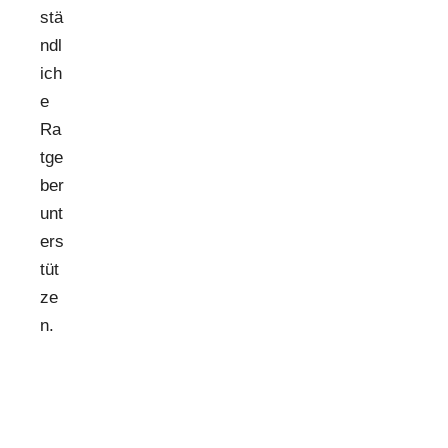
stä
ndl
ich
e
Ra
tge
ber
unt
ers
tüt
ze
n.