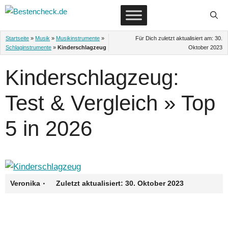
Zum
Inhalt
springen
Startseite
»
Musik
»
Musikinstrumente
»
Für Dich zuletzt aktualisiert am:
30.
Schlaginstrumente
»
Kinderschlagzeug
Oktober 2023
Kinderschlagzeug:
Test & Vergleich » Top
5 in 2026
·
Veronika
Zuletzt aktualisiert:
30. Oktober 2023